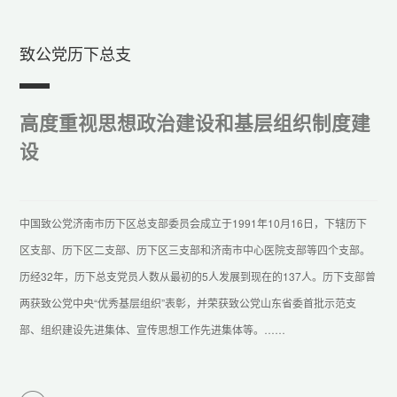
致公党历下总支
高度重视思想政治建设和基层组织制度建
设
中国致公党济南市历下区总支部委员会成立于1991年10月16日，下辖历下
区支部、历下区二支部、历下区三支部和济南市中心医院支部等四个支部。
历经32年，历下总支党员人数从最初的5人发展到现在的137人。历下支部曾
两获致公党中央“优秀基层组织”表彰，并荣获致公党山东省委首批示范支
部、组织建设先进集体、宣传思想工作先进集体等。……